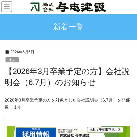
コ
ナ
ン
ビ
テ
ゲ
ン
ー
新着一覧
ツ
シ
に
ョ
移
ン
動
に
2024年6月6日
移
動
求人
【2026年3月卒業予定の方】会社説
明会（6,7月）のお知らせ
2026年3月卒業予定の方を対象とした会社説明会（6,7月）を開催
致します。